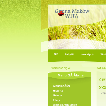
BIP
Zabytki
Inwestycje
War
Znajdujesz się w:
Aktualn
Menu GÂłĂłwne
Z p
AktualnoÂści
XXX
Historia
Zap
Galeria
Filmy
Wnioski,formularze