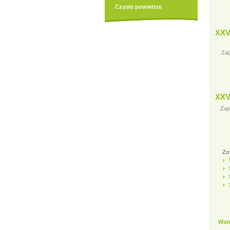
Czyste powietrze
XXV
Zap
XXV
Zap
Zo
Wst