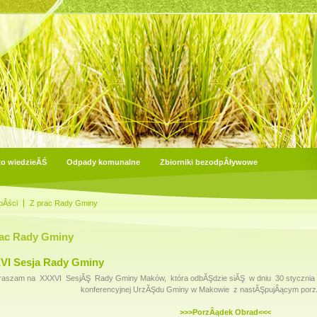
to wiedzieĂŚ
Odpady komunalne
Zbiorniki bezodpÂływowe
oÂści
Z prac Rady Gminy
rac Rady Gminy
VI Sesja Rady Gminy
raszam na XXXVI SesjĂŞ Rady Gminy Maków, która odbĂŞdzie siĂŞ w dniu 30 stycznia 20
konferencyjnej UrzĂŞdu Gminy w Makowie z nastĂŞpujÂącym porz
>>>PorzÂądek Obrad<<<