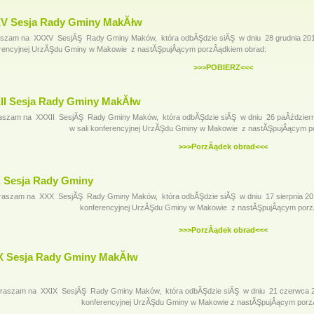
V Sesja Rady Gminy MakĂłw
szam na XXXV SesjĂŞ Rady Gminy Maków, która odbĂŞdzie siĂŞ w dniu 28 grudnia 2017 
rencyjnej UrzĂŞdu Gminy w Makowie z nastĂŞpujÂącym porzÂądkiem obrad:
>>>POBIERZ<<<
II Sesja Rady Gminy MakĂłw
aszam na XXXII SesjĂŞ Rady Gminy Maków, która odbĂŞdzie siĂŞ w dniu 26 paÂździerni
w sali konferencyjnej UrzĂŞdu Gminy w Makowie z nastĂŞpujÂącym p
>>>PorzÂądek obrad<<<
 Sesja Rady Gminy
raszam na XXX SesjĂŞ Rady Gminy Maków, która odbĂŞdzie siĂŞ w dniu 17 sierpnia 2017 
konferencyjnej UrzĂŞdu Gminy w Makowie z nastĂŞpujÂącym porz
>>>PorzÂądek obrad<<<
X Sesja Rady Gminy MakĂłw
raszam na XXIX SesjĂŞ Rady Gminy Maków, która odbĂŞdzie siĂŞ w dniu 21 czerwca 201
konferencyjnej UrzĂŞdu Gminy w Makowie z nastĂŞpujÂącym porz