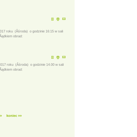
7 roku (Âśroda) o godzinie 16:15 w sali
Âądkiem obrad:
7 roku (Âśroda) o godzinie 14.00 w sali
Âądkiem obrad:
 »
koniec »»