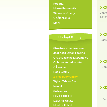
Pogoda
XXX
Miasta Partnerskie
Zapra
WieÂści z Gminy
konfe
OgÂłoszenia
Linki
XXX
UrzÂąd Gminy
Zapr
Struktura organizacyjna
Jednostki Organizacyjne
Organizacje pozarzÂądowe
XXX
Ochrona Âśrodowiska
Zap
OÂświata
Rada Gminy
Z prac Rady Gminy
Wykaz TelefonĂłw
Kontakt
XXI
SoÂłectwa
Psy do adopcji
Zap
Dziennik Ustaw
Monitor Polski