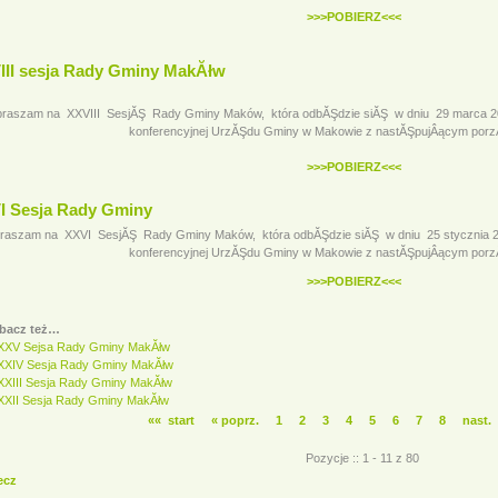
>>>POBIERZ<<<
III sesja Rady Gminy MakĂłw
raszam na XXVIII SesjĂŞ Rady Gminy Maków, która odbĂŞdzie siĂŞ w dniu 29 marca 201
konferencyjnej UrzĂŞdu Gminy w Makowie z nastĂŞpujÂącym porz
>>>POBIERZ<<<
I Sesja Rady Gminy
raszam na XXVI SesjĂŞ Rady Gminy Maków, która odbĂŞdzie siĂŞ w dniu 25 stycznia 201
konferencyjnej UrzĂŞdu Gminy w Makowie z nastĂŞpujÂącym porz
>>>POBIERZ<<<
bacz też…
XXV Sejsa Rady Gminy MakĂłw
XXIV Sesja Rady Gminy MakĂłw
XXIII Sesja Rady Gminy MakĂłw
XXII Sesja Rady Gminy MakĂłw
«« start
« poprz.
1
2
3
4
5
6
7
8
nast.
Pozycje :: 1 - 11 z 80
ecz